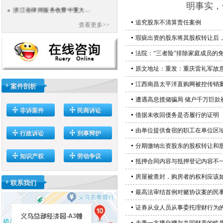
浙江省律师服务收费中重大...
明事实，依
追究股东不清算责任案例
查看更多>>
瑕疵出资的股东将其股权转让后，不能
法院：“三者险”排除家庭成员的
原文地址：重发：重庆雷礼军故
江西南昌太平洋直购网被控传销
案件剖析
遭遇高息揽储骗局 储户千万巨款
非诉案件
民商诉讼
借据未收回债务是否履行的证明
由单位提供食宿的职工在单位区
行政诉讼
刑事辩护
分期缴纳出资股东的股权转让和
知识产权
劳动争议
抵押合同内容与抵押登记内容不
房屋被查封，购房者的权利应该
联系我们
最高法审结首例对赌协议案的民
证券从业人员从事委托理财行为