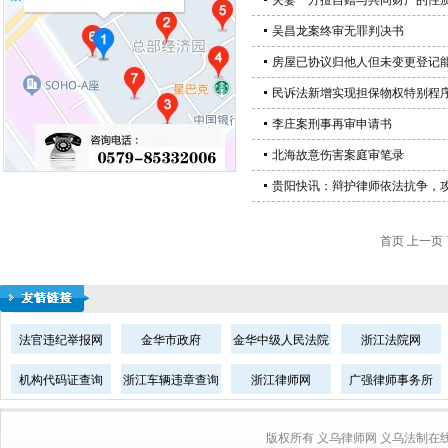
夫妻一方擅自赠与共同财产的性
吴昌龙案终审无罪判决书
房屋已协议归他人但未变更登记
民诉法新增实现担保物权特别程
李庄案刑事再审申请书
北海故意伤害案庭审笔录
贵阳快讯：辩护律师依法抗争，
首页 上一页
法官违纪举报网
金华市政府
金华中级人民法院
浙江法院网
机构代码证查询
浙江车辆违章查询
浙江律师网
广强律师事务所
版权所有 义乌律师网 义乌法制在线 胡光明律