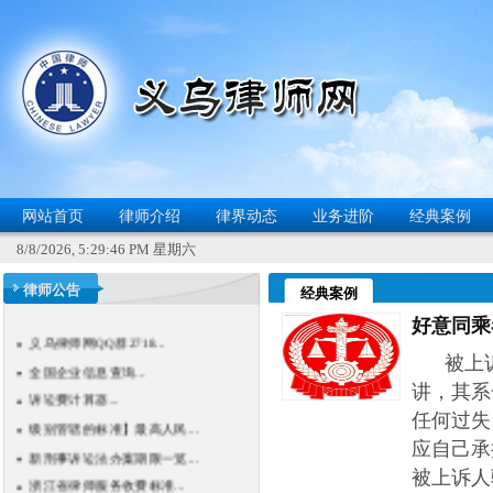
网站首页
律师介绍
律界动态
业务进阶
经典案例
8/8/2026, 5:29:46 PM 星期六
律师公告
经典案例
好意同乘
义乌律师网QQ群2718...
全国企业信息查询...
被上诉
诉讼费计算器...
讲，其系
级别管辖的标准】最高人民...
任何过失
新刑事诉讼法办案期限一览...
应自己承
浙江省律师服务收费标准...
被上诉人