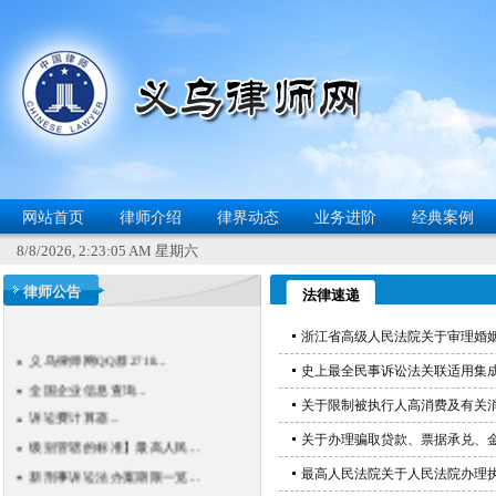
网站首页
律师介绍
律界动态
业务进阶
经典案例
8/8/2026, 2:23:05 AM 星期六
律师公告
法律速递
浙江省高级人民法院关于审理婚
义乌律师网QQ群2718...
史上最全民事诉讼法关联适用集成（
全国企业信息查询...
诉讼费计算器...
关于限制被执行人高消费及有关
级别管辖的标准】最高人民...
关于办理骗取贷款、票据承兑、
新刑事诉讼法办案期限一览...
最高人民法院关于人民法院办理
浙江省律师服务收费标准...