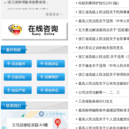
尚权刑事辩护指引(2013版)
浙江省律师服务收费中重大...
浙江省高级人民法院关于民商事
查看更多>>
最高人民法院关于适用〈中华人
五大要点解读最高法关于“迟延履
浙江省高级人民法院关于在民事
执行异议之诉的相关指导意见
案件剖析
浙江省高级人民法院 关于适用
非诉案件
民商诉讼
关于修改关于适用〈中华人民共
浙江省高级人民法院关于审理民
行政诉讼
刑事辩护
最高人民法院关于公布失信被执
知识产权
劳动争议
公司法司法解释一、二、三
工伤保险条例2013全文
联系我们
最高检明确附条件逮捕适用标准 防
最高人民法院关于个人违法建房
最高人民法院关于公布失信被执