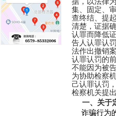
据，以法律
集、固定、
查终结、提
清楚，证据
认罪而降低
告人认罪认
法作出撤销
认罪认罚的
不能因为被
为协助检察
己认罪认罚
检察机关
提
一、关于
诈骗行为