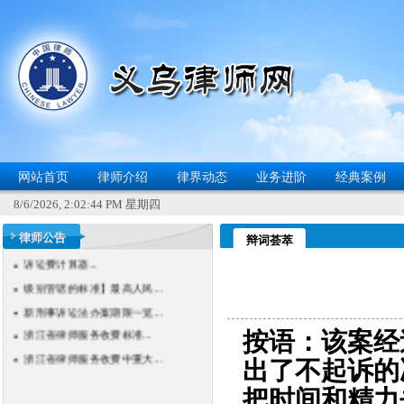
网站首页
律师介绍
律界动态
业务进阶
经典案例
义乌律师网QQ群2718...
8/6/2026, 2:02:45 PM 星期四
全国企业信息查询...
诉讼费计算器...
律师公告
辩词荟萃
级别管辖的标准】最高人民...
新刑事诉讼法办案期限一览...
浙江省律师服务收费标准...
浙江省律师服务收费中重大...
按语：该案经
出了不起诉的
把时间和精力