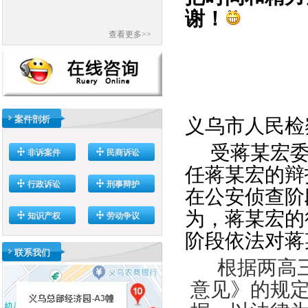
谢！
查看更多>>
案件剖析
义乌市人民检
受蒋某宏
非诉案件
民商诉讼
任蒋某宏的辩
行政诉讼
刑事辩护
在公安侦查阶
为，蒋某宏的
知识产权
劳动争议
阶段依法对蒋
联系我们
根据两高
意见》
的
规