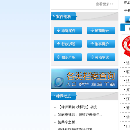
电话
查看更多>>
手机
案件剖析
非诉案件
民商诉讼
行政诉讼
刑事辩护
知识产权
劳动争议
追
瑕
法
原
律界动态
江
【律师调解·榜样说】胡光...
遭
邹丽惠律师：律师证未盖年...
借
架共享之桥， ...
由
请钱列阳律师依法回避...