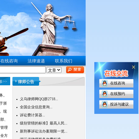
在线咨询
法律速递
联系我们
多>>
律师公告
在线咨询
在线预约
义乌律师网QQ群2718...
服务。
全国企业信息查询...
位于浙
投诉与建议
诉讼费计算器...
米。现
级别管辖的标准】最高人民...
事部、
新刑事诉讼法办案期限一览...
产管理
浙江省律师服务收费标准...
，全方