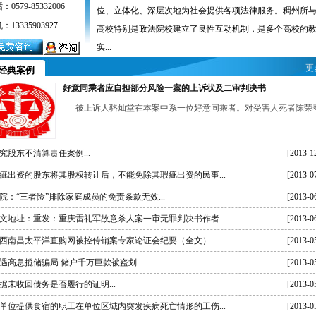
：0579-85332006
位、立体化、深层次地为社会提供各项法律服务。稠州所
：13335903927
高校特别是政法院校建立了良性互动机制，是多个高校的
实...
更
经典案例
好意同乘者应自担部分风险一案的上诉状及二审判决书
被上诉人骆灿堂在本案中系一位好意同乘者。对受害人死者陈荣春.
究股东不清算责任案例...
[2013-1
疵出资的股东将其股权转让后，不能免除其瑕疵出资的民事...
[2013-0
院：“三者险”排除家庭成员的免责条款无效...
[2013-0
文地址：重发：重庆雷礼军故意杀人案一审无罪判决书作者...
[2013-0
西南昌太平洋直购网被控传销案专家论证会纪要（全文）...
[2013-0
遇高息揽储骗局 储户千万巨款被盗划...
[2013-0
据未收回债务是否履行的证明...
[2013-0
单位提供食宿的职工在单位区域内突发疾病死亡情形的工伤...
[2013-0