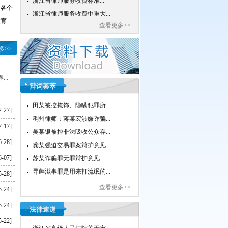
浙江省律师服务收费中重大...
与各个
教育
查看更多>>
多>>
..
辩词荟萃
田某被控掩饰、隐瞒犯罪所...
2-27]
稠州律师：蒋某宏涉嫌诈骗...
7-17]
吴某银被控非法吸收公众存...
6-28]
龚某强迫交易罪案辩护意见...
6-07]
苏某诈骗罪无罪辩护意见...
寻衅滋事罪是用来打流氓的...
5-28]
查看更多>>
5-24]
5-24]
法律速递
5-22]