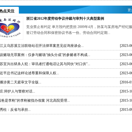
更
热点关注
浙江省2012年度劳动争议仲裁与审判十大典型案例
竞业禁止有约定 单方毁约把责担 2009年4月，孙某与某房地产经纪
签订劳动合同和保密协议书各一份。劳动合同约定期...
江义乌苏溪立法联络站召开法律草案意见征询座谈会...
[2023-0
设赌场无罪案例：仅参与赌场“抽头分成”的参赌者不构成...
[2023-0
苏宜兴出狱杀人犯：审讯者打通电话让其与同伙“对口供”...
[2023-0
近平总书记这样论述尊重和保障人权...
[2023-0
播涉黄二天庭审文字全版...
[2016-0
庄:辩护人与警察对话...
[2015-1
我爸是李刚”的李刚被指办假案 河北高院受理...
[2015-1
秀柱：反省与承担...
[2015-0