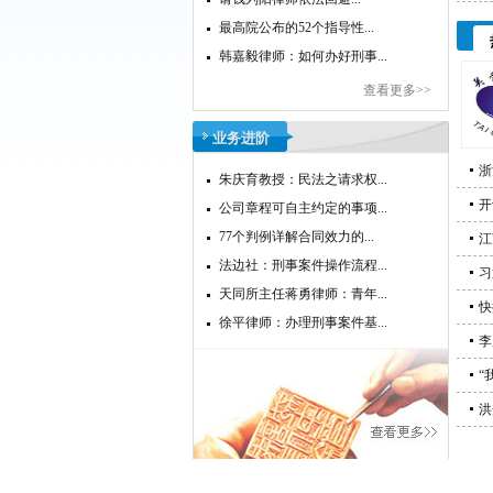
最高院公布的52个指导性...
韩嘉毅律师：如何办好刑事...
查看更多>>
业务进阶
浙
朱庆育教授：民法之请求权...
开
公司章程可自主约定的事项...
77个判例详解合同效力的...
江
法边社：刑事案件操作流程...
习
天同所主任蒋勇律师：青年...
快
徐平律师：办理刑事案件基...
李
“
洪