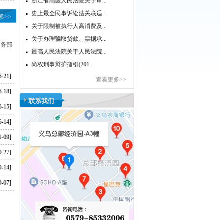
浙江省高级人民法院关于审...
史上最全民事诉讼法关联适...
多>>
关于限制被执行人高消费及...
关于办理骗取贷款、票据承...
服务部
最高人民法院关于人民法院...
尚权刑事辩护指引(201...
6-21]
查看更多>>
6-18]
联系我们
6-15]
6-14]
1-09]
0-27]
0-14]
9-07]